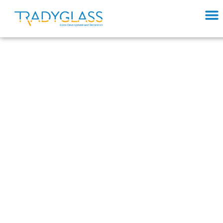
Développement de
verre & décoration
Verre, bouteille, verre en polymère, petite ou
grande série, création, modèle standard, nous
sommes flexibles et pouvons répondre à toutes
vos demandes