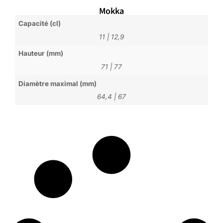
Mokka
Capacité (cl)
11
|
12,9
Hauteur (mm)
71
|
77
Diamètre maximal (mm)
64,4
|
67