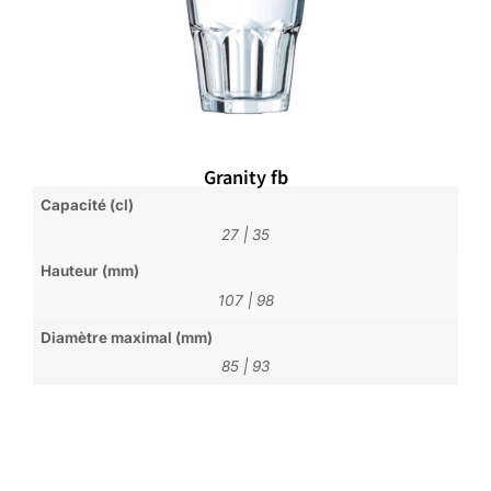
Granity fb
Capacité (cl)
27
|
35
Hauteur (mm)
107
|
98
Diamètre maximal (mm)
85
|
93