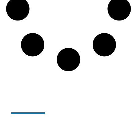
Verre réutilisable et
incassable Alterglass :
Depuis quelques années,
nous sommes producteurs
de notre gamme de verres réutilisables et
incassables en polymère sous le nom
ALTERGLASS
.