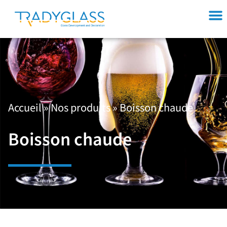
Accueil
»
Nos produits
»
Boisson chaude
Boisson chaude