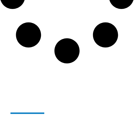
Verre réutilisable et
incassable Alterglass :
Depuis quelques années,
nous sommes producteurs
de notre gamme de verres réutilisables et
incassables en polymère sous le nom
ALTERGLASS
.