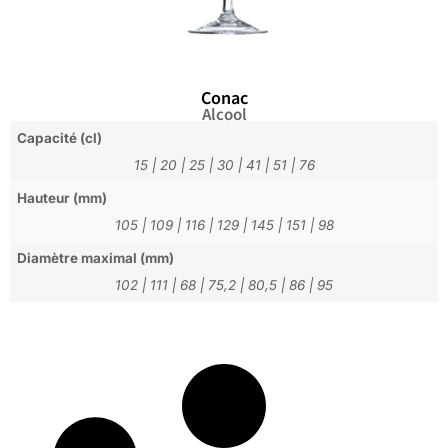
Conac
Alcool
Capacité (cl)
15
|
20
|
25
|
30
|
41
|
51
|
76
Hauteur (mm)
105
|
109
|
116
|
129
|
145
|
151
|
98
Diamètre maximal (mm)
102
|
111
|
68
|
75,2
|
80,5
|
86
|
95