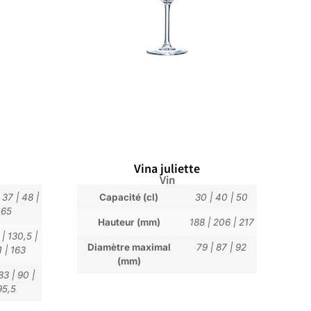
Vina juliette
Vin
|
37
|
48
|
Capacité (cl)
30
|
40
|
50
65
Hauteur (mm)
188
|
206
|
217
|
130,5
|
Diamètre maximal
79
|
87
|
92
1
|
163
(mm)
83
|
90
|
95,5