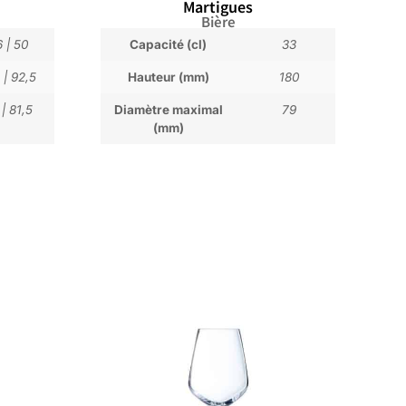
Martigues
Bière
6
|
50
Capacité (cl)
33
|
92,5
Hauteur (mm)
180
|
81,5
Diamètre maximal
79
(mm)