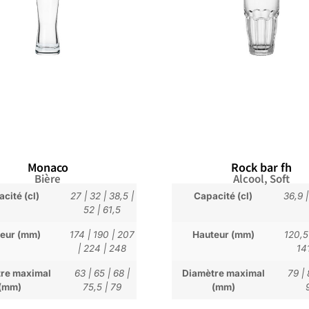
Monaco
Rock bar fh
Bière
Alcool
,
Soft
cité (cl)
27
|
32
|
38,5
|
Capacité (cl)
36,9
52
|
61,5
eur (mm)
174
|
190
|
207
Hauteur (mm)
120,5
|
224
|
248
14
re maximal
63
|
65
|
68
|
Diamètre maximal
79
|
(mm)
75,5
|
79
(mm)