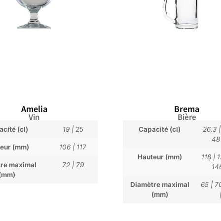
Amelia
Brema
Vin
Bière
cité (cl)
19
|
25
Capacité (cl)
26,3
48
eur (mm)
106
|
117
Hauteur (mm)
118
|
re maximal
72
|
79
14
(mm)
Diamètre maximal
65
|
7
(mm)