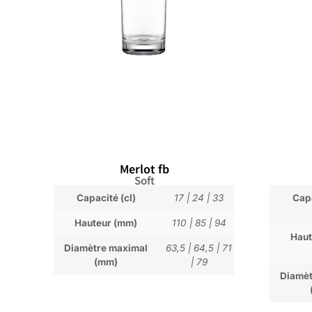
Merlot fb
Soft
Capacité (cl)
17
|
24
|
33
Capa
Hauteur (mm)
110
|
85
|
94
Haut
Diamètre maximal
63,5
|
64,5
|
71
(mm)
|
79
Diamèt