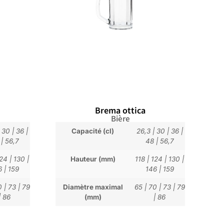
Brema ottica
Bière
|
30
|
36
|
Capacité (cl)
26,3
|
30
|
36
|
|
56,7
48
|
56,7
124
|
130
|
Hauteur (mm)
118
|
124
|
130
|
6
|
159
146
|
159
0
|
73
|
79
Diamètre maximal
65
|
70
|
73
|
79
|
86
(mm)
|
86