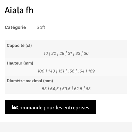
Aiala fh
Catégorie
Soft
Capacité (cl)
16
|
22
|
29
|
31
|
33
|
36
Hauteur (mm)
100
|
143
|
151
|
156
|
164
|
169
Diamètre maximal (mm)
53
|
54,5
|
59,5
|
62,5
|
63
Commande pour les entreprises