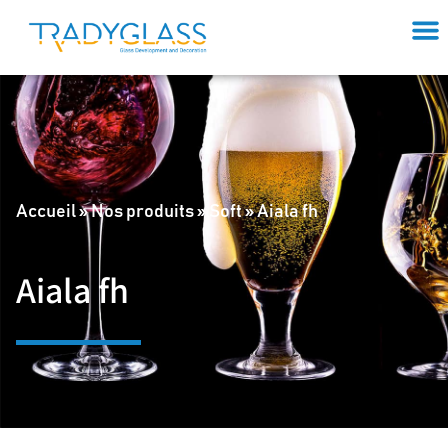
Accueil
»
Nos produits
»
Soft
»
Aiala fh
Aiala fh