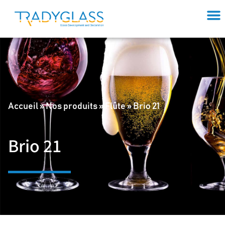
Accueil
»
Nos produits
»
Flûte
»
Brio 21
Brio 21