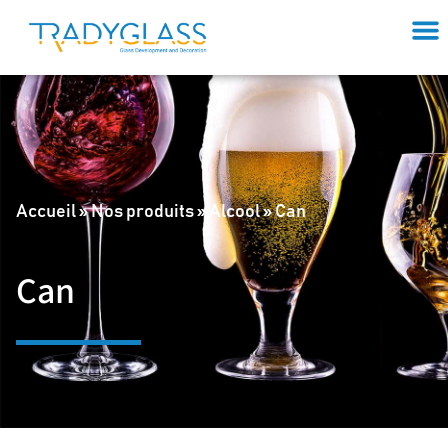
Accueil
»
Nos produits
»
Alcool
»
Can
Can