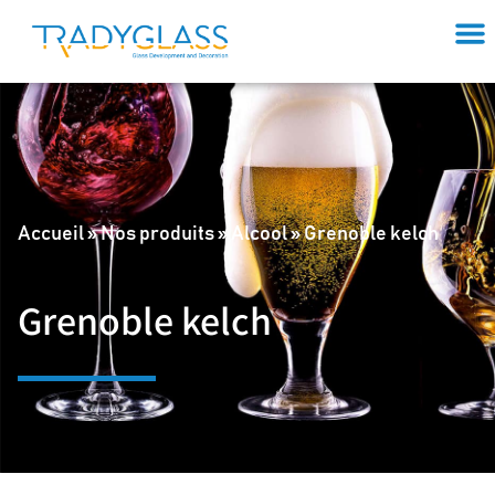
Accueil
»
Nos produits
»
Alcool
»
Grenoble kelch
Grenoble kelch