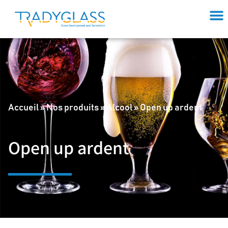
Accueil
»
Nos produits
»
Alcool
»
Open up ardent
Open up ardent