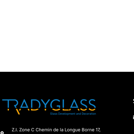
recyclables, réutilisables et lavables
comme u
verre.
Z.I. Zone C Chemin de la Longue Borne 17,