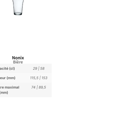
Nonix
Bière
cité (cl)
29
|
58
eur (mm)
115,5
|
153
re maximal
74
|
89,5
(mm)