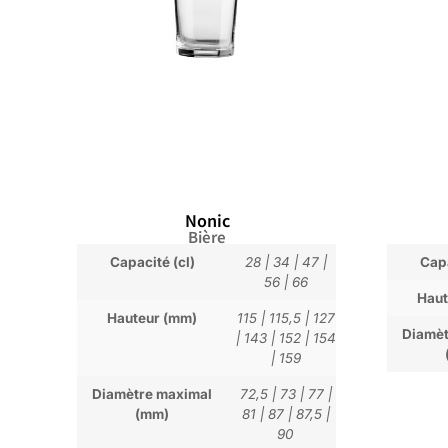
Nonic
Bière
Capacité (cl)
28
|
34
|
47
|
Capa
56
|
66
Haut
Hauteur (mm)
115
|
115,5
|
127
Diamèt
|
143
|
152
|
154
|
159
Diamètre maximal
72,5
|
73
|
77
|
(mm)
81
|
87
|
87,5
|
90