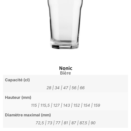
Nonic
Bière
Capacité (cl)
28
|
34
|
47
|
56
|
66
Hauteur (mm)
115
|
115,5
|
127
|
143
|
152
|
154
|
159
Diamètre maximal (mm)
72,5
|
73
|
77
|
81
|
87
|
87,5
|
90