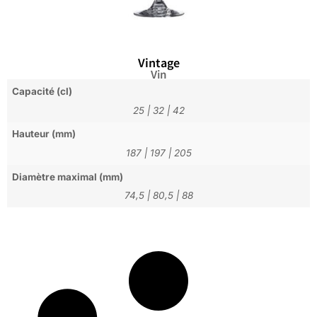
Vintage
Vin
Capacité (cl)
25
|
32
|
42
Hauteur (mm)
187
|
197
|
205
Diamètre maximal (mm)
74,5
|
80,5
|
88