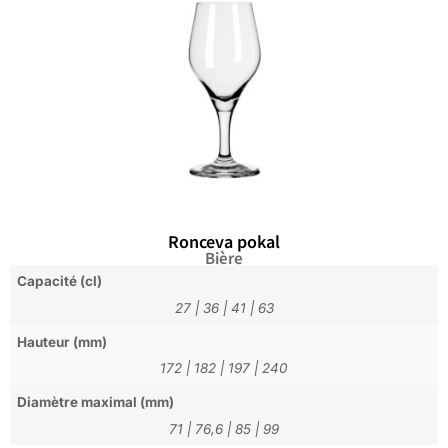
Ronceva pokal
Bière
Capacité (cl)
27
|
36
|
41
|
63
Hauteur (mm)
172
|
182
|
197
|
240
Diamètre maximal (mm)
71
|
76,6
|
85
|
99