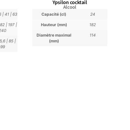
Ypsilon cocktail
Alcool
6
|
41
|
63
Capacité (cl)
24
182
|
197
|
Hauteur (mm)
182
240
Diamètre maximal
114
6,6
|
85
|
(mm)
99