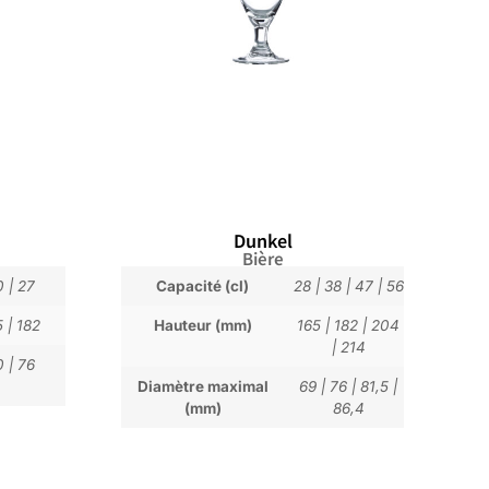
Dunkel
Bière
0
|
27
Capacité (cl)
28
|
38
|
47
|
56
5
|
182
Hauteur (mm)
165
|
182
|
204
|
214
0
|
76
Diamètre maximal
69
|
76
|
81,5
|
(mm)
86,4