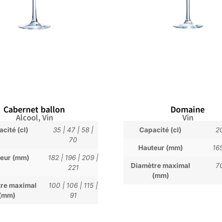
Cabernet ballon
Domaine
Alcool
,
Vin
Vin
cité (cl)
35
|
47
|
58
|
Capacité (cl)
2
70
Hauteur (mm)
16
eur (mm)
182
|
196
|
209
|
Diamètre maximal
7
221
(mm)
re maximal
100
|
106
|
115
|
(mm)
91