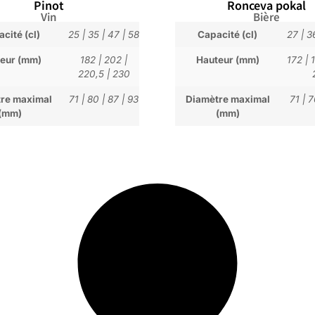
Pinot
Ronceva pokal
Vin
Bière
cité (cl)
25
|
35
|
47
|
58
Capacité (cl)
27
|
3
eur (mm)
182
|
202
|
Hauteur (mm)
172
|
220,5
|
230
re maximal
71
|
80
|
87
|
93
Diamètre maximal
71
|
7
(mm)
(mm)