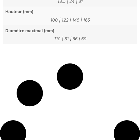
13,5
|
24
|
31
Hauteur (mm)
100
|
122
|
145
|
165
Diamètre maximal (mm)
110
|
61
|
66
|
69