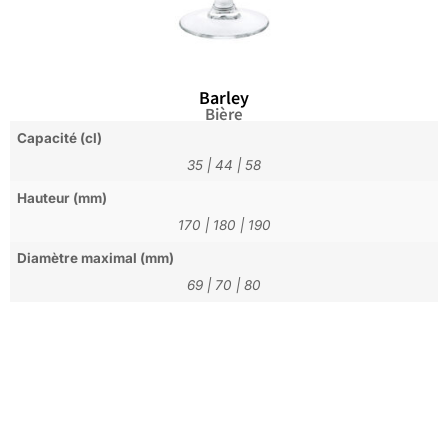
Barley
Bière
Capacité (cl)
35
|
44
|
58
Hauteur (mm)
170
|
180
|
190
Diamètre maximal (mm)
69
|
70
|
80