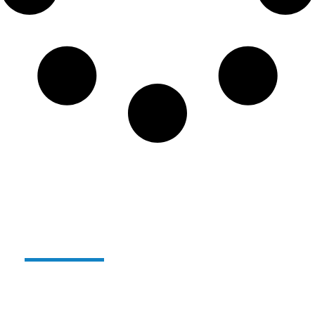
Verre réutilisable et
incassable Alterglass :
Depuis quelques années,
nous sommes producteurs
de notre gamme de verres réutilisables et
incassables en polymère sous le nom
ALTERGLASS
.