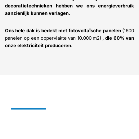
decoratietechnieken hebben we ons energieverbruik
aanzienlijk kunnen verlagen.
Ons hele dak is bedekt met fotovoltaïsche panelen
(1600
panelen op een oppervlakte van 10.000 m2)
, die 60% van
onze elektriciteit produceren.
Alterglass herbruikbaar en
onbreekbaar glas:
Sinds enkele jaren
produceren we ons gamma
herbruikbare, onbreekbare polymeerglazen onder
de naam
ALTERGLASS
.