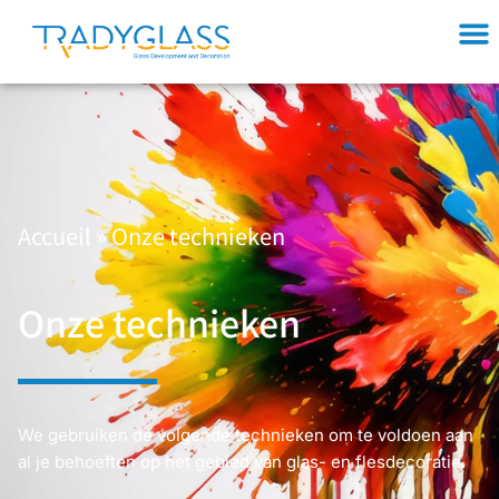
Accueil
»
Onze technieken
Onze technieken
We gebruiken de volgende technieken om te voldoen aan
al je behoeften op het gebied van glas- en flesdecoratie.