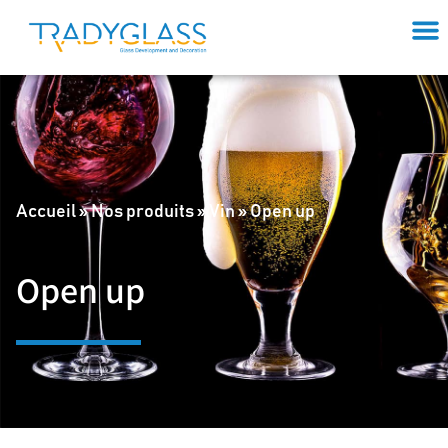
Accueil
»
Nos produits
»
Vin
»
Open up
Open up