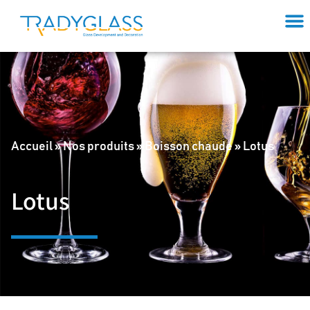
Accueil
»
Nos produits
»
Boisson chaude
»
Lotus
Lotus