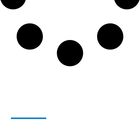
Alterglass herbruikbaar en
onbreekbaar glas:
Sinds enkele jaren
produceren we ons gamma
herbruikbare, onbreekbare polymeerglazen onder
de naam
ALTERGLASS
.