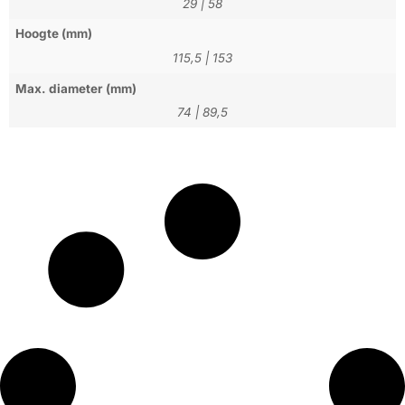
29
|
58
Hoogte (mm)
115,5
|
153
Max. diameter (mm)
74
|
89,5