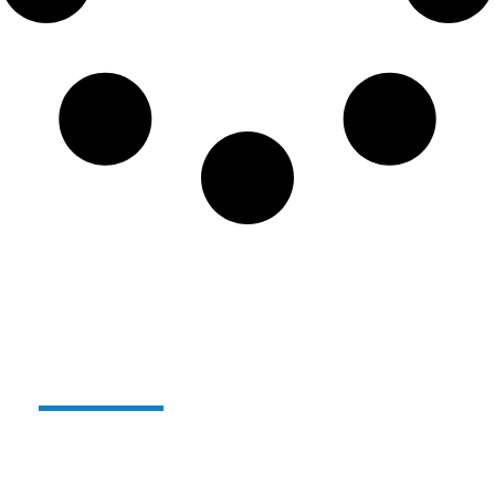
Alterglass herbruikbaar en
onbreekbaar glas:
Sinds enkele jaren
produceren we ons gamma
herbruikbare, onbreekbare polymeerglazen onder
de naam
ALTERGLASS
.