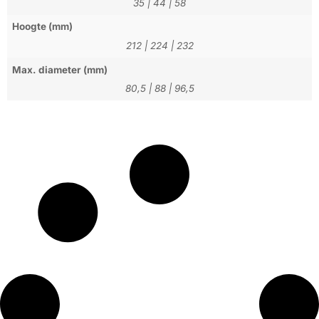
35
|
44
|
58
Hoogte (mm)
212
|
224
|
232
Max. diameter (mm)
80,5
|
88
|
96,5