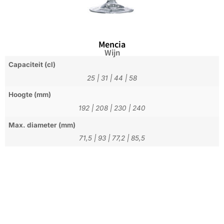
Mencia
Wijn
Capaciteit (cl)
25
|
31
|
44
|
58
Hoogte (mm)
192
|
208
|
230
|
240
Max. diameter (mm)
71,5
|
93
|
77,2
|
85,5