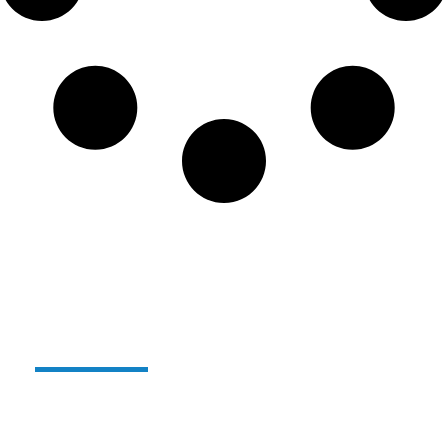
Alterglass herbruikbaar en
onbreekbaar glas:
Sinds enkele jaren
produceren we ons gamma
herbruikbare, onbreekbare polymeerglazen onder
de naam
ALTERGLASS
.