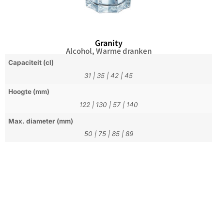
Granity
Alcohol
,
Warme dranken
Capaciteit (cl)
31
|
35
|
42
|
45
Hoogte (mm)
122
|
130
|
57
|
140
Max. diameter (mm)
50
|
75
|
85
|
89