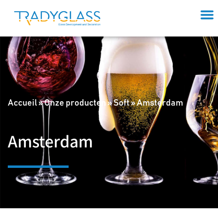
Accueil
»
Onze producten
»
Soft
»
Amsterdam
Amsterdam