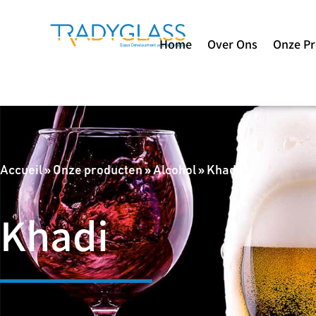
Home
Over Ons
Onze P
Accueil
»
Onze producten
»
Alcohol
»
Khadi
Khadi