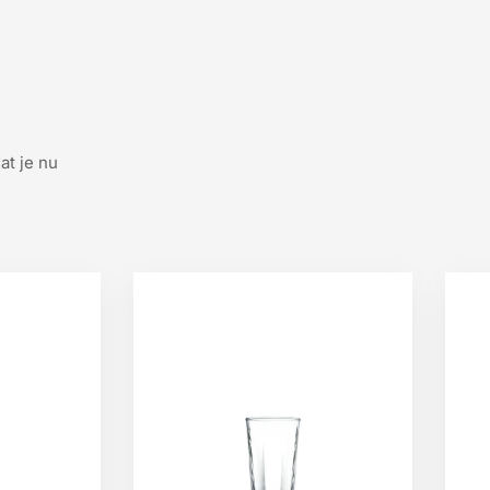
at je nu