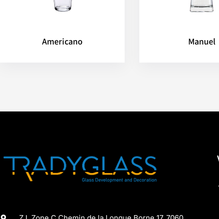
Americano
Manuel
Z.I. Zone C Chemin de la Longue Borne 17, 7060