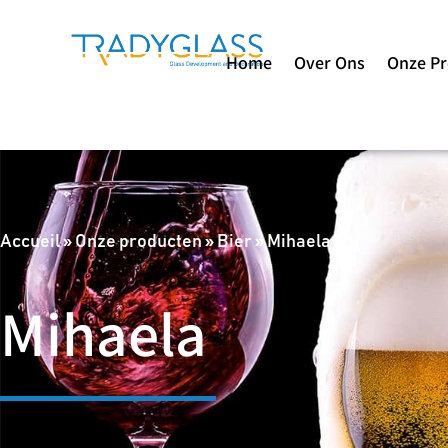
Home
Over Ons
Onze P
Accueil
»
Onze producten
»
Bier
»
Mihaela
Mihaela