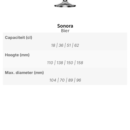
Sonora
Bier
Capaciteit (cl)
18
|
36
|
51
|
62
Hoogte (mm)
110
|
138
|
150
|
158
Max. diameter (mm)
104
|
70
|
89
|
96