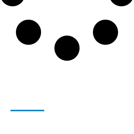
Alterglass herbruikbaar en
onbreekbaar glas:
Sinds enkele jaren
produceren we ons gamma
herbruikbare, onbreekbare polymeerglazen onder
de naam
ALTERGLASS
.