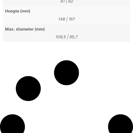
41
|
62
Hoogte (mm)
148
|
167
Max. diameter (mm)
108,5
|
95,7