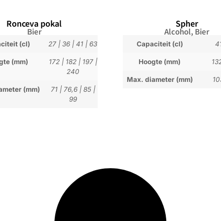
Ronceva pokal
Spher
Bier
Alcohol
,
Bier
iteit (cl)
27
|
36
|
41
|
63
Capaciteit (cl)
4
gte (mm)
172
|
182
|
197
|
Hoogte (mm)
13
240
Max. diameter (mm)
10
ameter (mm)
71
|
76,6
|
85
|
99