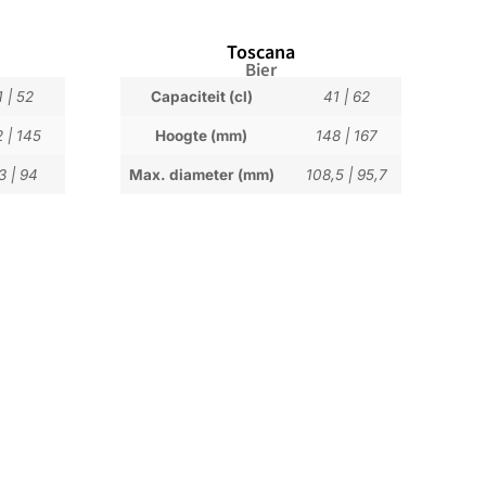
Toscana
Bier
1
|
52
Capaciteit (cl)
41
|
62
2
|
145
Hoogte (mm)
148
|
167
3
|
94
Max. diameter (mm)
108,5
|
95,7