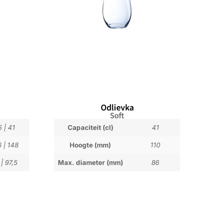
Odlievka
Soft
5
|
41
Capaciteit (cl)
41
6
|
148
Hoogte (mm)
110
|
97,5
Max. diameter (mm)
86