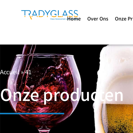
Home
Over Ons
Onze P
Accueil
»
41
Onze producten