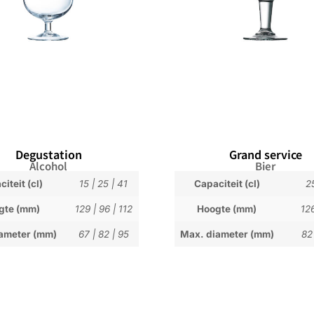
Degustation
Grand service
Alcohol
Bier
iteit (cl)
15
|
25
|
41
Capaciteit (cl)
2
gte (mm)
129
|
96
|
112
Hoogte (mm)
12
ameter (mm)
67
|
82
|
95
Max. diameter (mm)
82