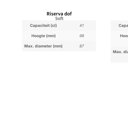
Riserva dof
Soft
Capaciteit (cl)
41
Capac
Hoogte (mm)
98
Hoo
Max. diameter (mm)
87
Max. di