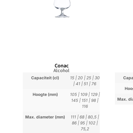
Conac
Alcohol
Capaciteit (cl)
15
|
20
|
25
|
30
Capac
|
41
|
51
|
76
Hoo
Hoogte (mm)
105
|
109
|
129
|
Max. di
145
|
151
|
98
|
116
Max. diameter (mm)
111
|
68
|
80,5
|
86
|
95
|
102
|
75,2