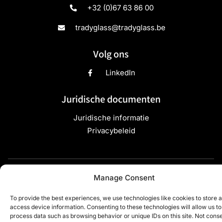
+32 (0)67 63 86 00
tradyglass@tradyglass.be
Volg ons
LinkedIn
Juridische documenten
Juridische informatie
Privacybeleid
Copyright ©2024 TradyGlass - Alle rechten
Manage Consent
voorbehouden - Site ontwikkeld door
Webdigit
To provide the best experiences, we use technologies like cookies to store 
access device information. Consenting to these technologies will allow us to
process data such as browsing behavior or unique IDs on this site. Not cons