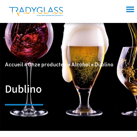
Accueil
»
Onze producten
»
Alcohol
»
Dublino
Dublino