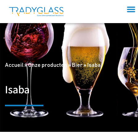
Accueil
»
Onze producten
»
Bier
»
Isaba
Isaba