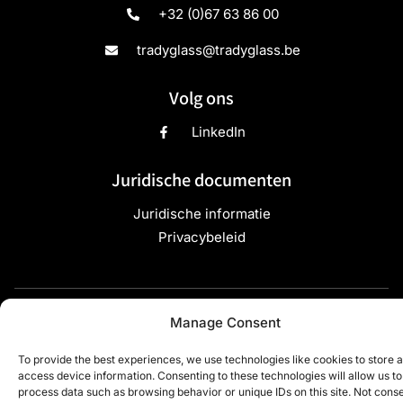
+32 (0)67 63 86 00
tradyglass@tradyglass.be
Volg ons
LinkedIn
Juridische documenten
Juridische informatie
Privacybeleid
Copyright ©2024 TradyGlass - Alle rechten
Manage Consent
voorbehouden - Site ontwikkeld door
Webdigit
To provide the best experiences, we use technologies like cookies to store 
access device information. Consenting to these technologies will allow us to
process data such as browsing behavior or unique IDs on this site. Not cons