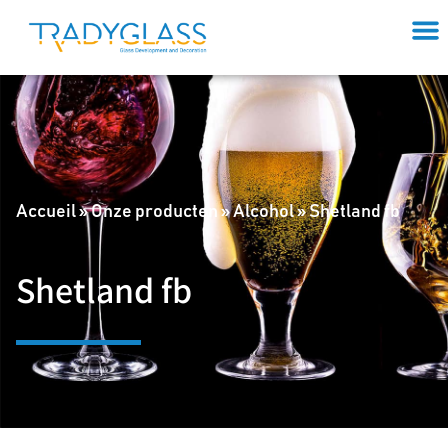
Accueil
»
Onze producten
»
Alcohol
»
Shetland fb
Shetland fb